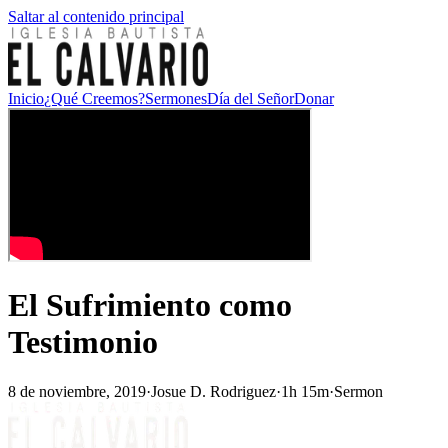
Saltar al contenido principal
Inicio
¿Qué Creemos?
Sermones
Día del Señor
Donar
El Sufrimiento como
Testimonio
8 de noviembre, 2019
·
Josue D. Rodriguez
·
1h 15m
·
Sermon