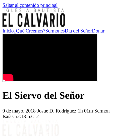
Saltar al contenido principal
Inicio
¿Qué Creemos?
Sermones
Día del Señor
Donar
El Siervo del Señor
9 de mayo, 2018
·
Josue D. Rodriguez
·
1h 01m
·
Sermon
Isaías 52:13-53:12