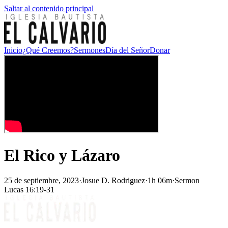
Saltar al contenido principal
Inicio
¿Qué Creemos?
Sermones
Día del Señor
Donar
El Rico y Lázaro
25 de septiembre, 2023
·
Josue D. Rodriguez
·
1h 06m
·
Sermon
Lucas 16:19-31