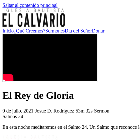
Saltar al contenido principal
Inicio
¿Qué Creemos?
Sermones
Día del Señor
Donar
El Rey de Gloria
9 de julio, 2021
·
Josue D. Rodriguez
·
53m 32s
·
Sermon
Salmos 24
En esta noche meditaremos en el Salmo 24. Un Salmo que reconoce la 