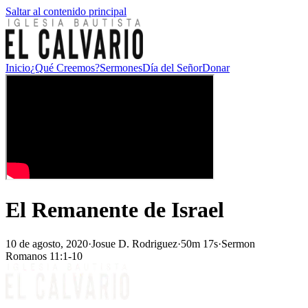
Saltar al contenido principal
Inicio
¿Qué Creemos?
Sermones
Día del Señor
Donar
El Remanente de Israel
10 de agosto, 2020
·
Josue D. Rodriguez
·
50m 17s
·
Sermon
Romanos 11:1-10