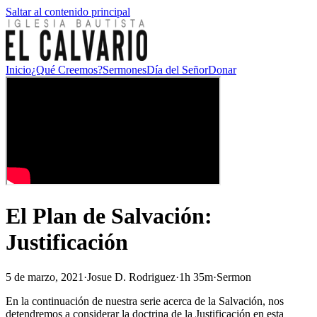
Saltar al contenido principal
Inicio
¿Qué Creemos?
Sermones
Día del Señor
Donar
El Plan de Salvación:
Justificación
5 de marzo, 2021
·
Josue D. Rodriguez
·
1h 35m
·
Sermon
En la continuación de nuestra serie acerca de la Salvación, nos
detendremos a considerar la doctrina de la Justificación en esta