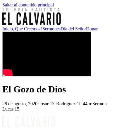
Saltar al contenido principal
Inicio
¿Qué Creemos?
Sermones
Día del Señor
Donar
El Gozo de Dios
28 de agosto, 2020
·
Josue D. Rodriguez
·
1h 44m
·
Sermon
Lucas 15