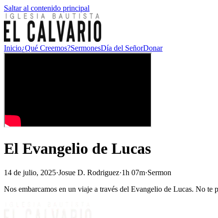
Saltar al contenido principal
Inicio
¿Qué Creemos?
Sermones
Día del Señor
Donar
El Evangelio de Lucas
14 de julio, 2025
·
Josue D. Rodriguez
·
1h 07m
·
Sermon
Nos embarcamos en un viaje a través del Evangelio de Lucas. No te pi