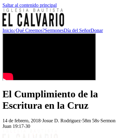
Saltar al contenido principal
Inicio
¿Qué Creemos?
Sermones
Día del Señor
Donar
El Cumplimiento de la
Escritura en la Cruz
14 de febrero, 2018
·
Josue D. Rodriguez
·
58m 58s
·
Sermon
Juan 19:17-30