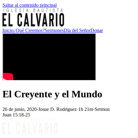
Saltar al contenido principal
Inicio
¿Qué Creemos?
Sermones
Día del Señor
Donar
El Creyente y el Mundo
26 de junio, 2020
·
Josue D. Rodriguez
·
1h 21m
·
Sermon
Juan 15:18-25