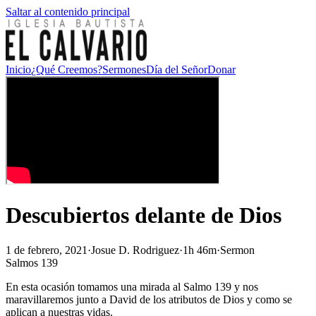
Saltar al contenido principal
Inicio
¿Qué Creemos?
Sermones
Día del Señor
Donar
Descubiertos delante de Dios
1 de febrero, 2021
·
Josue D. Rodriguez
·
1h 46m
·
Sermon
Salmos 139
En esta ocasión tomamos una mirada al Salmo 139 y nos
maravillaremos junto a David de los atributos de Dios y como se
aplican a nuestras vidas.