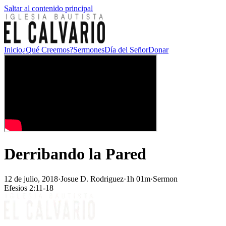
Saltar al contenido principal
Inicio
¿Qué Creemos?
Sermones
Día del Señor
Donar
Derribando la Pared
12 de julio, 2018
·
Josue D. Rodriguez
·
1h 01m
·
Sermon
Efesios 2:11-18