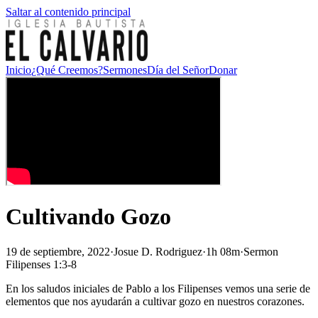
Saltar al contenido principal
Inicio
¿Qué Creemos?
Sermones
Día del Señor
Donar
Cultivando Gozo
19 de septiembre, 2022
·
Josue D. Rodriguez
·
1h 08m
·
Sermon
Filipenses 1:3-8
En los saludos iniciales de Pablo a los Filipenses vemos una serie de
elementos que nos ayudarán a cultivar gozo en nuestros corazones.