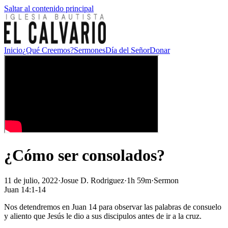
Saltar al contenido principal
Inicio
¿Qué Creemos?
Sermones
Día del Señor
Donar
¿Cómo ser consolados?
11 de julio, 2022
·
Josue D. Rodriguez
·
1h 59m
·
Sermon
Juan 14:1-14
Nos detendremos en Juan 14 para observar las palabras de consuelo
y aliento que Jesús le dio a sus discipulos antes de ir a la cruz.