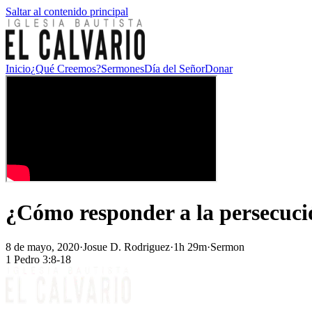
Saltar al contenido principal
Inicio
¿Qué Creemos?
Sermones
Día del Señor
Donar
¿Cómo responder a la persecuci
8 de mayo, 2020
·
Josue D. Rodriguez
·
1h 29m
·
Sermon
1 Pedro 3:8-18