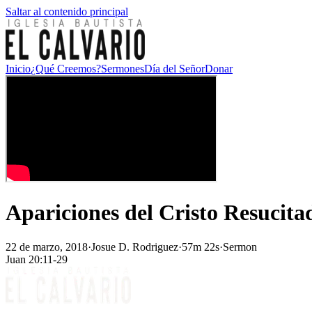
Saltar al contenido principal
Inicio
¿Qué Creemos?
Sermones
Día del Señor
Donar
Apariciones del Cristo Resucita
22 de marzo, 2018
·
Josue D. Rodriguez
·
57m 22s
·
Sermon
Juan 20:11-29