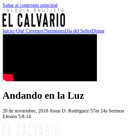
Saltar al contenido principal
Inicio
¿Qué Creemos?
Sermones
Día del Señor
Donar
Andando en la Luz
20 de noviembre, 2018
·
Josue D. Rodriguez
·
57m 24s
·
Sermon
Efesios 5:8-14