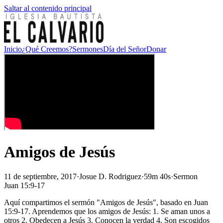
Saltar al contenido principal
Inicio
¿Qué Creemos?
Sermones
Día del Señor
Donar
Amigos de Jesús
11 de septiembre, 2017
·
Josue D. Rodriguez
·
59m 40s
·
Sermon
Juan 15:9-17
Aquí compartimos el sermón "Amigos de Jesús", basado en Juan
15:9-17. Aprendemos que los amigos de Jesús: 1. Se aman unos a
otros 2. Obedecen a Jesús 3. Conocen la verdad 4. Son escogidos